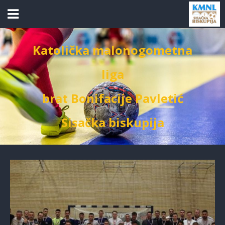
Katolička malonogometna
liga
brat Bonifacije Pavletić
Sisačka biskupija