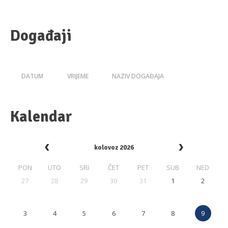
Događaji
DATUM
VRIJEME
NAZIV DOGAĐAJA
Kalendar
kolovoz 2026
PON
UTO
SRI
ČET
PET
SUB
NED
27
28
29
30
31
1
2
3
4
5
6
7
8
9