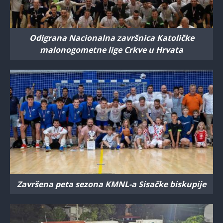
Odigrana Nacionalna završnica Katoličke
malonogometne lige Crkve u Hrvata
Završena peta sezona KMNL-a Sisačke biskupije